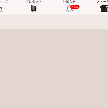
ナップ
プロダクト
お知らせ
ストー
NEW
ア掲載
イベント・展示会
テル・レストラン・ショー in 関西 20